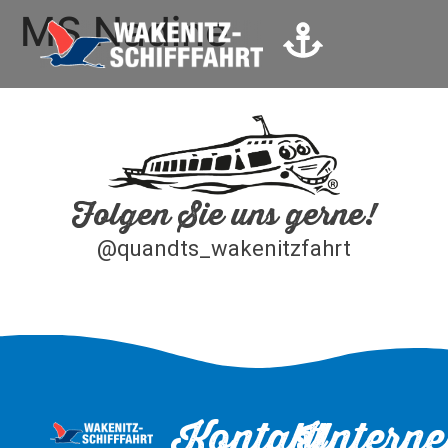
MS Nadine
Folgen Sie uns gerne!
@quandts_wakenitzfahrt
Kontakt
Untern