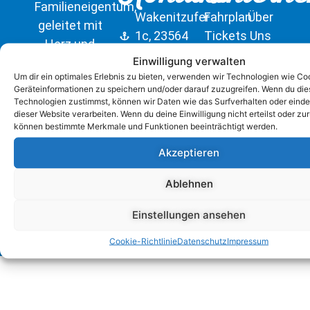
Familieneigentum,
Wakenitzufer
Fahrplan
Über
geleitet mit
1c, 23564
Tickets
Uns
Herz und
Lübeck
Kaufen
Kontakt
Einwilligung verwalten
Tradition
Tel: +49
Um dir ein optimales Erlebnis zu bieten, verwenden wir Technologien wie Co
von der
Geräteinformationen zu speichern und/oder darauf zuzugreifen. Wenn du di
451
familie
Technologien zustimmst, können wir Daten wie das Surfverhalten oder einde
793885
dieser Website verarbeiten. Wenn du deine Einwilligung nicht erteilst oder zu
Quandt.
können bestimmte Merkmale und Funktionen beeinträchtigt werden.
info@wakenitzfahrt.de
Akzeptieren
Ablehnen
© Wakenitz Schifffahrt |
Designed with ❤︎
|
Wakenitz
Einstellungen ansehen
Hochzeiten
|
Impressum
|
Datenschutz
|
AGB
Cookie-Richtlinie
Datenschutz
Impressum